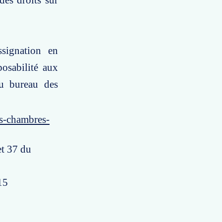
des droits sur
ssignation en
posabilité aux
au bureau des
es-chambres-
et 37 du
15