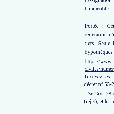
l'assignation
l'immeuble.
Portée : Cet
réitération d
tiers. Seule
hypothèques r
https://www.c
civiles/nume
Textes visés :
décret n° 55-
: 3e Civ., 28
(rejet), et les 