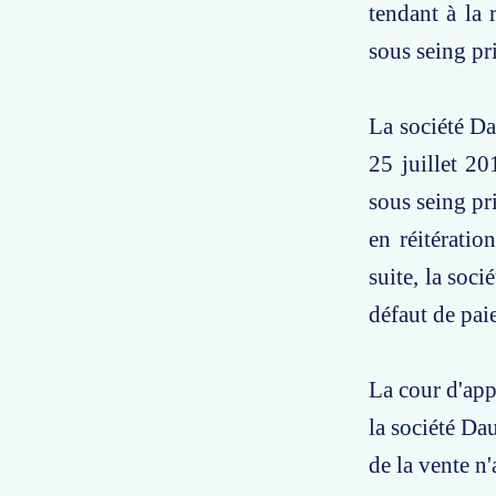
tendant à la 
sous seing pr
La société Da
25 juillet 2
sous seing pr
en réitératio
suite, la soc
défaut de pai
La cour d'app
la société Dau
de la vente n'