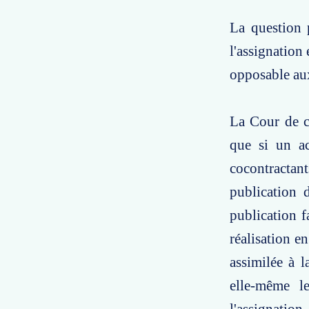
La question p
l'assignation 
opposable aux 
La Cour de ca
que si un ac
cocontractants
publication 
publication f
réalisation e
assimilée à l
elle-même le