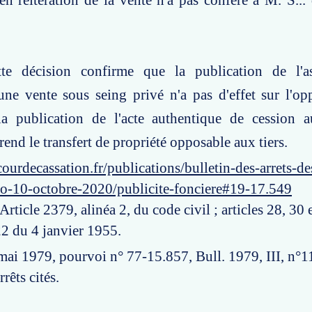
 en réitération de la vente n'a pas conféré à M. S... 
te décision confirme que la publication de l'a
'une vente sous seing privé n'a pas d'effet sur l'op
 la publication de l'acte authentique de cession 
end le transfert de propriété opposable aux tiers.
ourdecassation.fr/publications/bulletin-des-arrets-d
ro-10-octobre-2020/publicite-fonciere#19-17.549
 Article 2379, alinéa 2, du code civil ; articles 28, 30 
22 du 4 janvier 1955.
 mai 1979, pourvoi n° 77-15.857, Bull. 1979, III, n°1
arrêts cités.