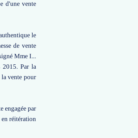
ue d'une vente
authentique le
messe de vente
ssigné Mme I...
s 2015. Par la
 la vente pour
nte engagée par
 en réitération