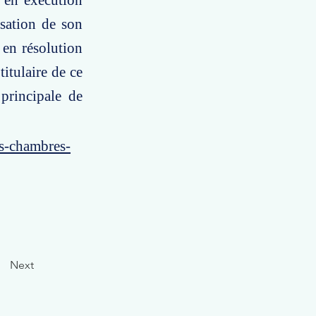
r en exécution
isation de son
 en résolution
titulaire de ce
 principale de
es-chambres-
Next