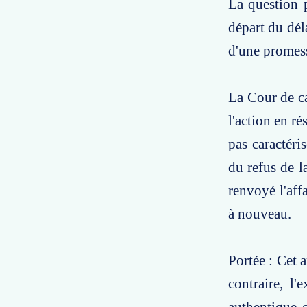
La question p
départ du déla
d'une promess
La Cour de cas
l'action en ré
pas caractéri
du refus de l
renvoyé l'aff
à nouveau.
Portée : Cet 
contraire, l'