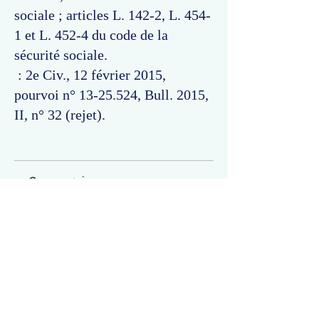
sociale ; articles L. 142-2, L. 454-
1 et L. 452-4 du code de la
sécurité sociale.
: 2e Civ., 12 février 2015,
pourvoi n°
13-25.524
, Bull. 2015,
II, n° 32 (rejet).
Commentaires
Un commentaire sur cette fiche ou cet arrêt ?
Partagez vos idées
Soyez le premier à rédiger un
commentaire.