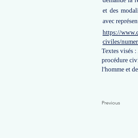
demande la ré
et des modal
avec représen
https://www.c
civiles/nume
Textes visés 
procédure civi
l'homme et de
Previous