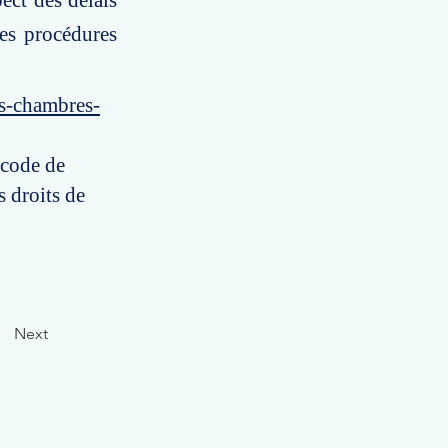
ect des délais
es procédures
es-chambres-
 code de
s droits de
Next