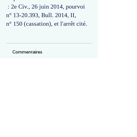
: 2e Civ., 26 juin 2014, pourvoi
n°
13-20.393
, Bull. 2014, II,
n° 150 (cassation), et l'arrêt cité.
Commentaires
Un commentaire sur cette fiche ou cet arrêt ?
Partagez vos idées
Soyez le premier à rédiger un
commentaire.