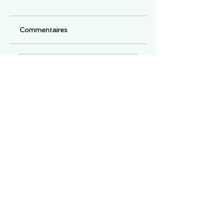
Commentaires
Un commentaire sur cette fiche ou cet arrêt ?
Partagez vos idées
Soyez le premier à rédiger un
commentaire.