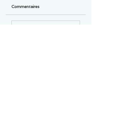
Commentaires
Un commentaire sur cette fiche ou cet arrêt ?
Partagez vos idées
Soyez le premier à rédiger un
commentaire.