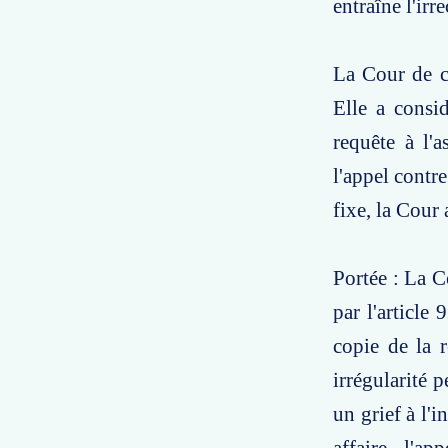
entraîne l'irr
La Cour de ca
Elle a consid
requête à l'
l'appel contr
fixe, la Cour 
Portée : La C
par l'article
copie de la r
irrégularité p
un grief à l'i