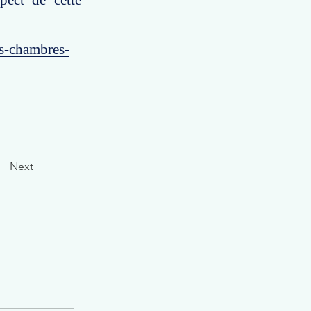
spect de cette
es-chambres-
Next