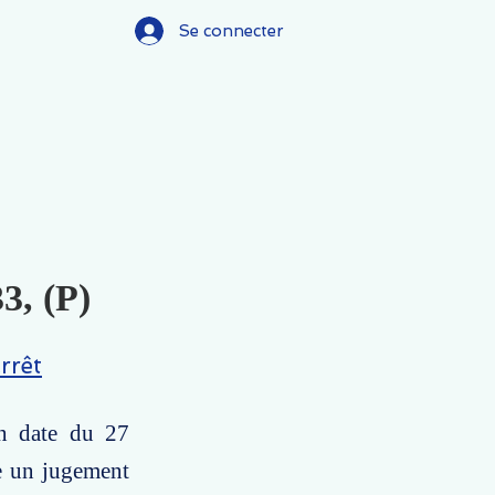
Se connecter
3, (P)
rrêt
en date du 27
re un jugement