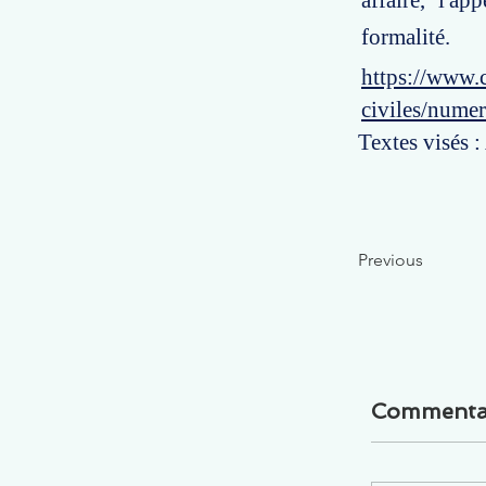
affaire, l'a
formalité.
https://www.c
civiles/nume
Textes visés :
Previous
Commenta