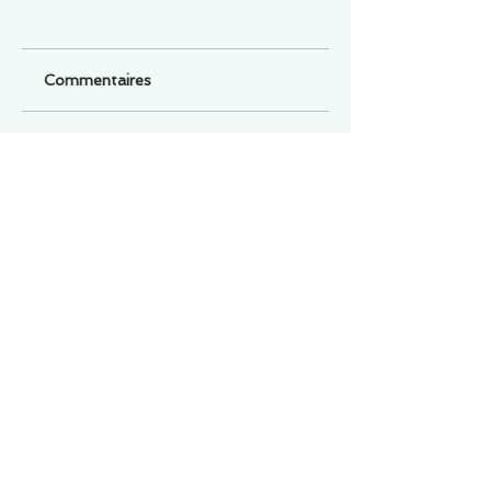
Commentaires
Un commentaire sur cette fiche ou cet arrêt ?
Partagez vos idées
Soyez le premier à rédiger un
commentaire.