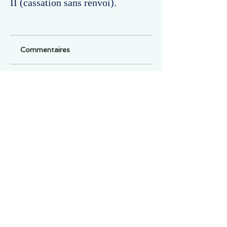
II (cassation sans renvoi).
Commentaires
Un commentaire sur cette fiche ou cet arrêt ?
Partagez vos idées
Soyez le premier à rédiger un
commentaire.