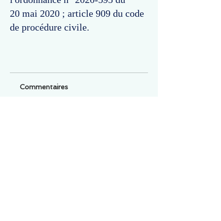
20 mai 2020 ; article 909 du code
de procédure civile.
Commentaires
Un commentaire sur cette fiche ou cet arrêt ?
Partagez vos idées
Soyez le premier à rédiger un
commentaire.