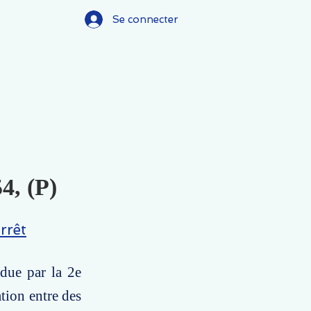
Se connecter
4, (P)
rrêt
due par la 2e
ation entre des