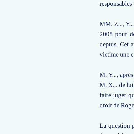
responsables 
MM. Z..., Y..
2008 pour de
depuis. Cet a
victime une c
M. Y..., aprè
M. X... de lui
faire juger q
droit de Roger
La question p