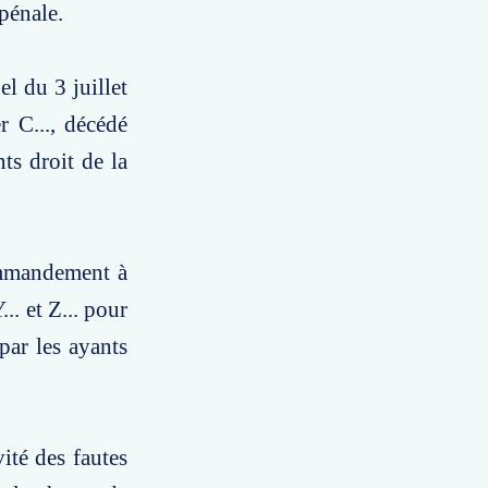
pénale.
el du 3 juillet
 C..., décédé
ts droit de la
commandement à
.. et Z... pour
 par les ayants
ité des fautes