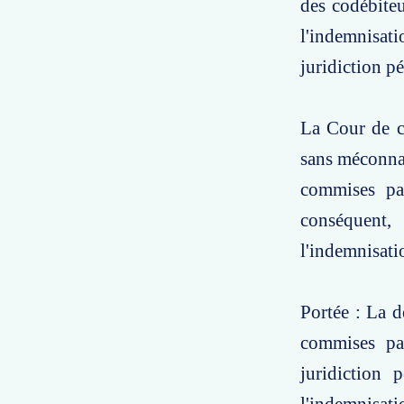
des codébiteu
l'indemnisat
juridiction pé
La Cour de ca
sans méconnaît
commises par
conséquent, 
l'indemnisati
Portée : La d
commises par
juridiction 