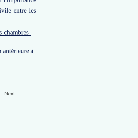
r l'importance
vile entre les
es-chambres-
n antérieure à
Next