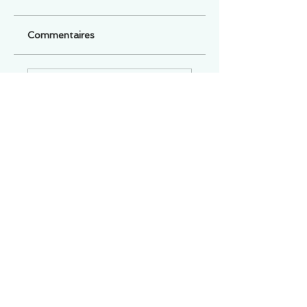
Commentaires
Un commentaire sur cette fiche ou cet arrêt ?
Partagez vos idées
Soyez le premier à rédiger un
commentaire.