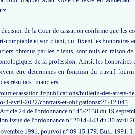
la cour d'appel avait violé ce texte en admettant 
eux.
e décision de la Cour de cassation confirme que les co
rt-comptable et son client, qui fixent les honoraires 
nciers obtenus par les clients, sont nuls en raison de
ontologiques de la profession. Ainsi, les honoraires d
vent être déterminés en fonction du travail fourni
des résultats financiers.
ourdecassation.fr/publications/bulletin-des-arrets-d
o-4-avril-2022/contrats-et-obligations#21-12.045
: Article 24 de l'ordonnance n° 45-2138 du 19 septe
tion issue de l'ordonnance n° 2014-443 du 30 avril 2
 novembre 1991, pourvoi n° 89-15.179, Bull. 1991, I,