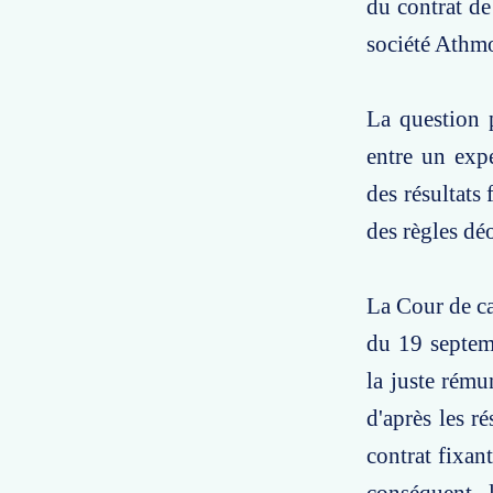
du contrat de
société Athmo
La question p
entre un expe
des résultats 
des règles dé
La Cour de ca
du 19 septemb
la juste rému
d'après les r
contrat fixant