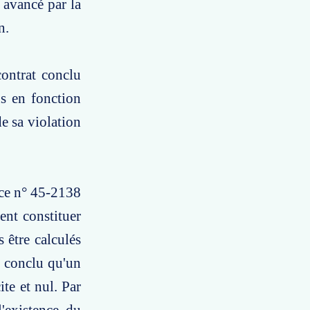
 avancé par la
n.
contrat conclu
us en fonction
de sa violation
nce n° 45-2138
ent constituer
 être calculés
nc conclu qu'un
ite et nul. Par