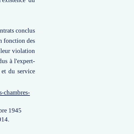
l'existence du
ntrats conclus
en fonction des
 leur violation
us à l'expert-
 et du service
es-chambres-
mbre 1945
014.