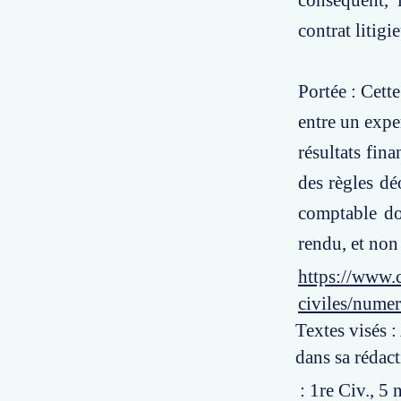
conséquent, 
contrat litigi
Portée : Cett
entre un expe
résultats fina
des règles dé
comptable doi
rendu, et non 
https://www.c
civiles/numer
Textes visés 
dans sa rédac
: 1re Civ., 5