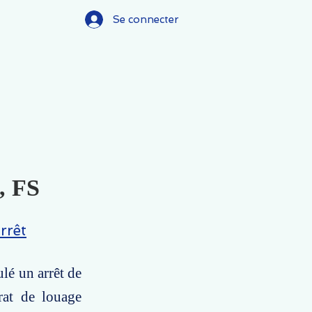
Se connecter
), FS
rrêt
ulé un arrêt de
rat de louage