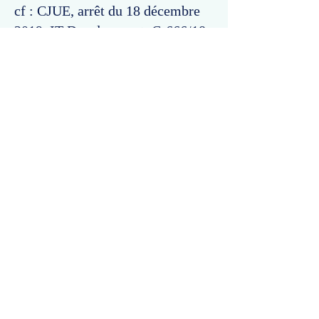
cf : CJUE, arrêt du 18 décembre
2019, IT Development, C-666/18.
Commentaires
Un commentaire sur cette fiche ou cet arrêt ?
Partagez vos idées
Soyez le premier à rédiger un
commentaire.