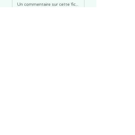
Un commentaire sur cette fiche ou cet arrêt ?
Partagez vos idées
Soyez le premier à rédiger un
commentaire.