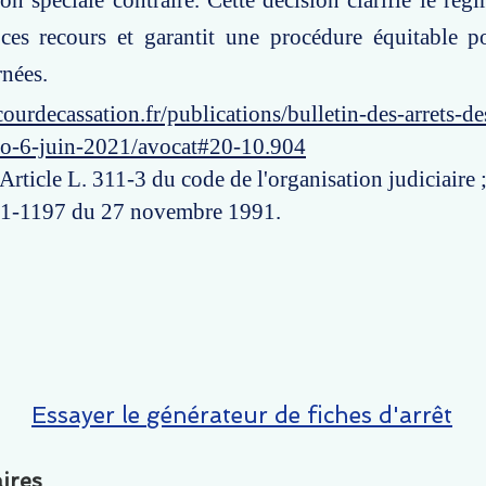
ion spéciale contraire. Cette décision clarifie le rég
 ces recours et garantit une procédure équitable p
rnées.
ourdecassation.fr/publications/bulletin-des-arrets-d
ro-6-juin-2021/avocat#20-10.904
 Article L. 311-3 du code de l'organisation judiciaire ;
 91-1197 du 27 novembre 1991.
Essayer le générateur de fiches d'arrêt
ires