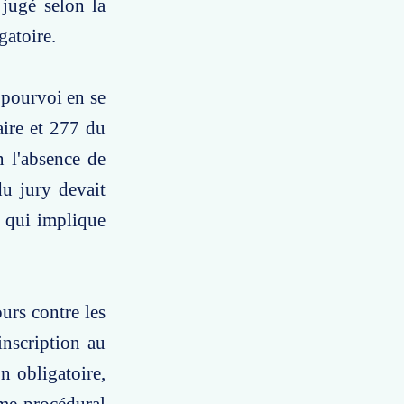
 jugé selon la
gatoire.
 pourvoi en se
aire et 277 du
 l'absence de
du jury devait
e qui implique
urs contre les
inscription au
n obligatoire,