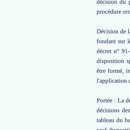
décision du p
procédure ord
Décision de l
fondant sur l
décret n° 91
disposition s
être formé, i
l'application
Portée : La d
décisions des
tableau du ba