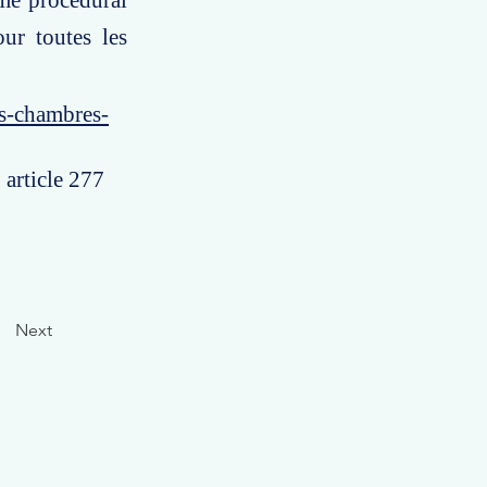
ime procédural
our toutes les
es-chambres-
 article 277
Next