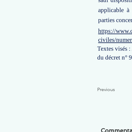
sauf disposit
applicable à
parties conce
https://www.c
civiles/nume
Textes visés :
du décret n°
Previous
Commenta