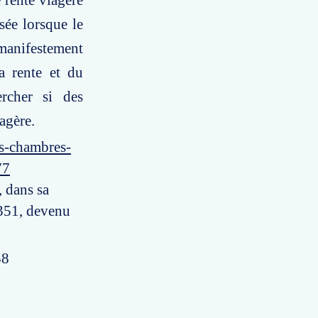
 rente viagère
sée lorsque le
manifestement
a rente et du
ercher si des
iagère.
es-chambres-
77
, dans sa
1351, devenu
58