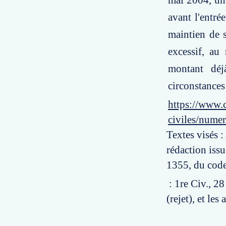
mai 2004, une
avant l'entré
maintien de 
excessif, au
montant déj
circonstances 
https://www.c
civiles/nume
Textes visés :
rédaction issu
1355, du code 
: 1re Civ., 2
(rejet), et les 