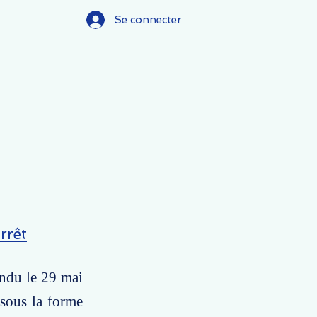
Se connecter
)
rrêt
endu le 29 mai
 sous la forme