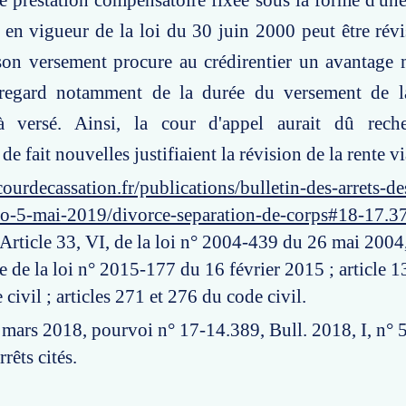
 prestation compensatoire fixée sous la forme d'une
e en vigueur de la loi du 30 juin 2000 peut être révi
son versement procure au crédirentier un avantage 
 regard notamment de la durée du versement de l
à versé. Ainsi, la cour d'appel aurait dû rech
de fait nouvelles justifiaient la révision de la rente v
ourdecassation.fr/publications/bulletin-des-arrets-d
ro-5-mai-2019/divorce-separation-de-corps#18-17.3
 Article 33, VI, de la loi n° 2004-439 du 26 mai 2004
e de la loi n° 2015-177 du 16 février 2015 ; article 
civil ; articles 271 et 276 du code civil.
8 mars 2018, pourvoi n° 17-14.389, Bull. 2018, I, n° 
arrêts cités.