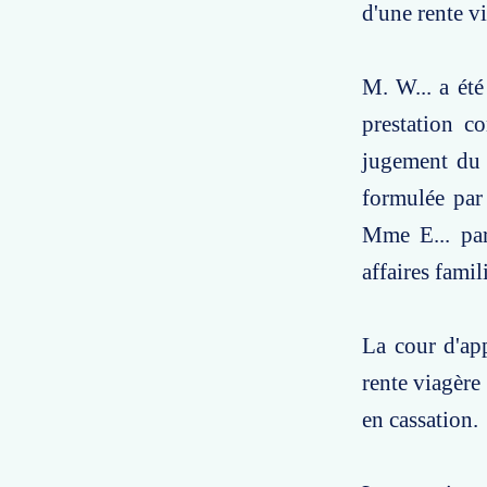
d'une rente v
M. W... a ét
prestation c
jugement du 
formulée par
Mme E... par
affaires fami
La cour d'app
rente viagère
en cassation.