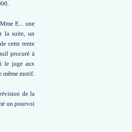
000.
 Mme E... une
r la suite, un
e cette rente
ssif procuré à
si le juge aux
le même motif.
révision de la
rmé un pourvoi