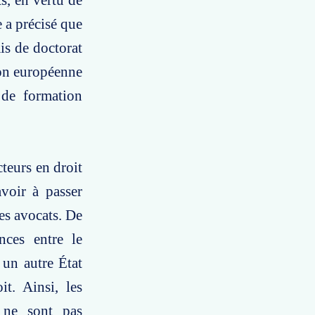
s, en vertu de
e a précisé que
is de doctorat
ion européenne
 de formation
cteurs en droit
voir à passer
es avocats. De
nces entre le
 un autre État
t. Ainsi, les
s ne sont pas