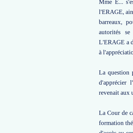
Mme E... s'e
l'ERAGE, ains
barreaux, po
autorités se
L'ERAGE a do
à l'appréciat
La question p
d'apprécier 
revenait aux u
La Cour de ca
formation thé