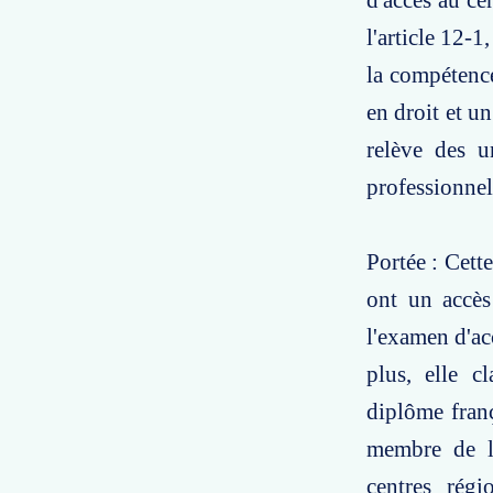
d'accès au ce
l'article 12-1
la compétence
en droit et u
relève des u
professionnel
Portée : Cett
ont un accès
l'examen d'ac
plus, elle c
diplôme franç
membre de l'
centres rég