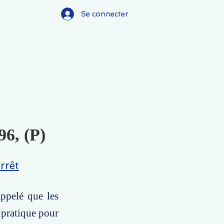
Se connecter
96, (P)
rrêt
ppelé que les
 pratique pour