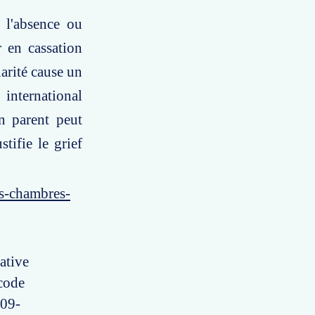
 l'absence ou
 en cassation
larité cause un
 international
un parent peut
stifie le grief
es-chambres-
ative
 code
 09-