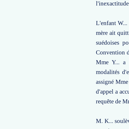
l'inexactitud
L'enfant W...
mère ait quitt
suédoises po
Convention de
Mme Y... a d
modalités d'e
assigné Mme Y
d'appel a acc
requête de Mm
M. K... soulè