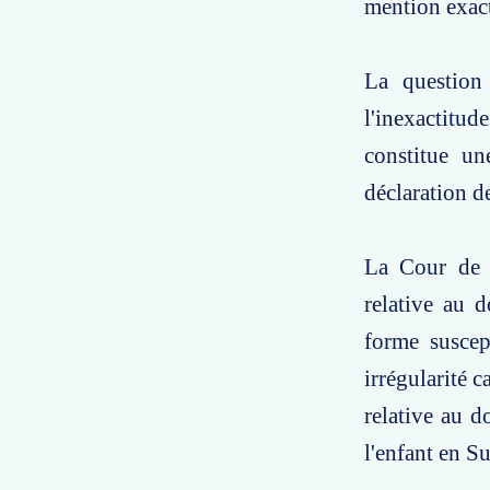
mention exact
La question
l'inexactitu
constitue un
déclaration d
La Cour de c
relative au 
forme suscept
irrégularité c
relative au d
l'enfant en Su