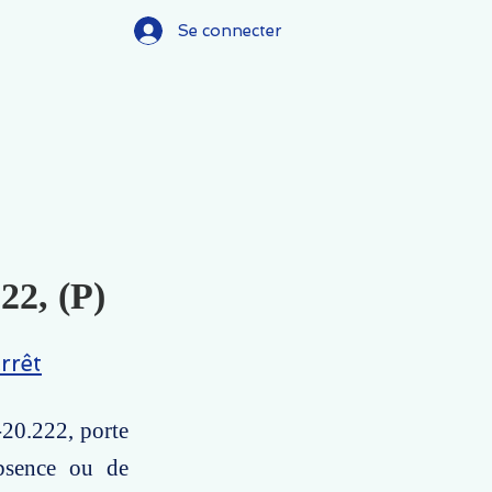
Se connecter
22, (P)
rrêt
-20.222, porte
absence ou de