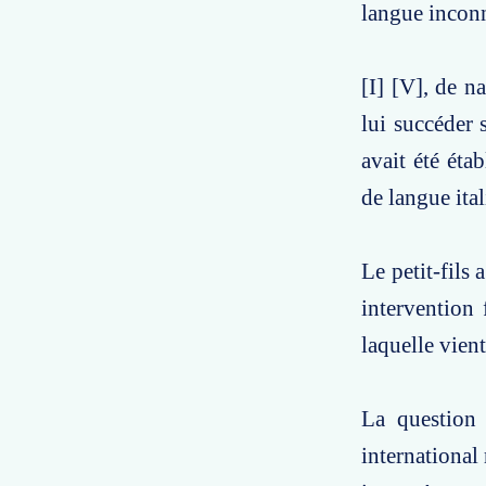
langue inconn
[I] [V], de n
lui succéder 
avait été éta
de langue ital
Le petit-fils 
intervention 
laquelle vient
La question 
international