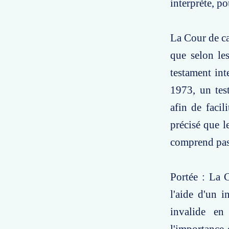
interprète, po
La Cour de cas
que selon les
testament in
1973, un test
afin de facil
précisé que l
comprend pas,
Portée : La C
l'aide d'un i
invalide en