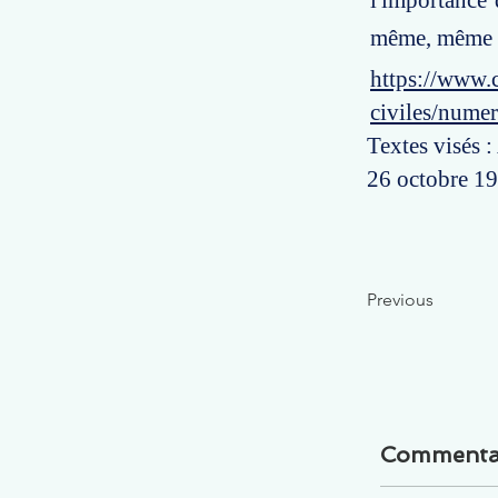
l'importance 
même, même si
https://www.c
civiles/nume
Textes visés :
26 octobre 19
Previous
Commenta