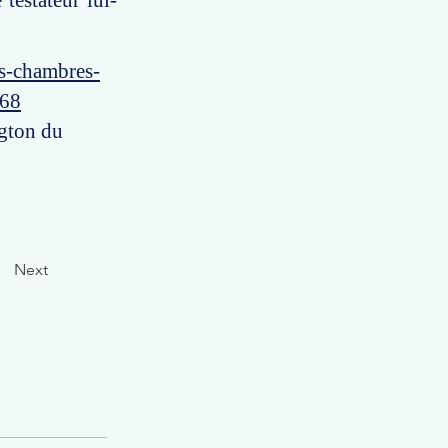
testateur lui-
es-chambres-
068
ngton du
Next