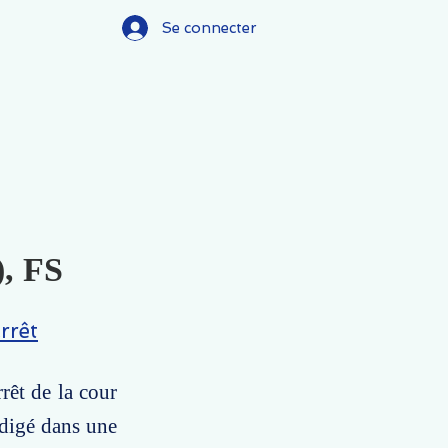
Se connecter
), FS
rrêt
rêt de la cour
édigé dans une