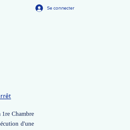
Se connecter
)
rrêt
la 1re Chambre
exécution d'une