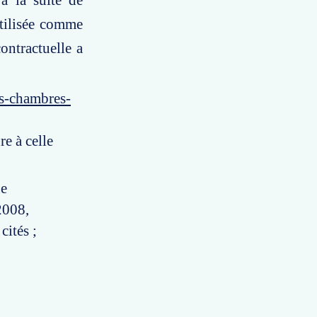
à la suite de
 utilisée comme
ontractuelle a
es-chambres-
re à celle
ne
2008,
cités ;