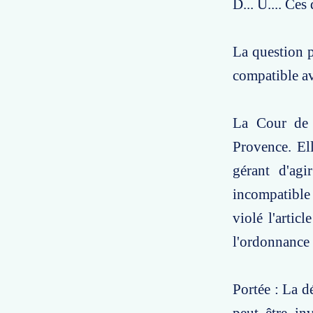
D... U.... Ce
La question po
compatible av
La Cour de c
Provence. Ell
gérant d'agi
incompatible 
violé l'artic
l'ordonnance 
Portée : La d