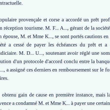
ntractuelle.
pulaire provençale et corse a accordé un prêt prof
 réception tourisme. M. F... A..., gérant de la société
n épouse, M. et Mme K..., se sont portés cautions en 
iété a cessé de payer les échéances du prêt et a 
udiciaire. M. D... U..., soutenant avoir réglé une s
ution d'un protocole d'accord conclu entre la banque, 
., a assigné ces derniers en remboursement sur le f
ires.
a obtenu gain de cause en première instance, mais l
vence a condamné M. et Mme K... à payer une certai