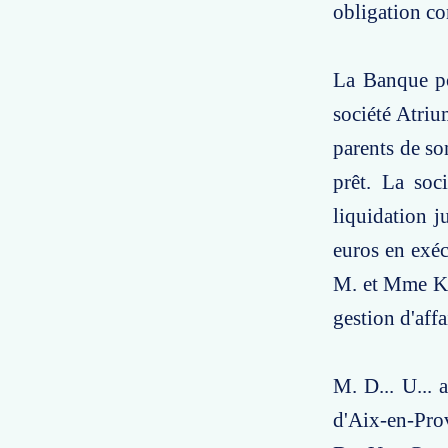
obligation co
La Banque po
société Atrium
parents de so
prêt. La soc
liquidation j
euros en exéc
M. et Mme K..
gestion d'affa
M. D... U... 
d'Aix-en-Pro