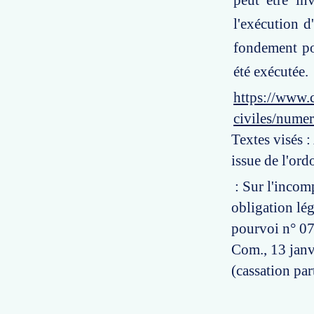
peut être in
l'exécution d
fondement po
été exécutée.
https://www.c
civiles/nume
Textes visés :
issue de l'or
: Sur l'incomp
obligation lég
pourvoi n° 07-1
Com., 13 janv
(cassation part